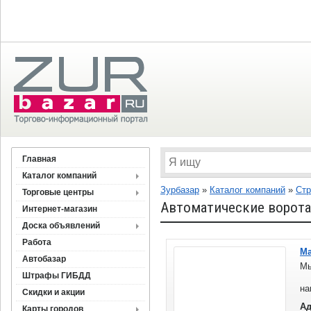
Главная
Каталог компаний
Зурбазар
»
Каталог компаний
»
Стр
Торговые центры
Автоматические ворота,
Интернет-магазин
Доска объявлений
Работа
Ма
Автобазар
Мы
Штрафы ГИБДД
Че
на
Скидки и акции
ка
Ад
Карты городов