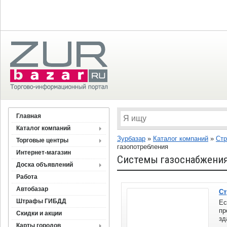
Главная
Каталог компаний
Зурбазар
»
Каталог компаний
»
Стр
Торговые центры
газопотребления
Интернет-магазин
Системы газоснабжения
Доска объявлений
Работа
Автобазар
Ст
Штрафы ГИБДД
Ес
пр
Скидки и акции
зд
Карты городов
са