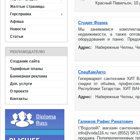
Красный Павильон, 10 
Желтые страницы
Горсправка
Афиша
Студия Форма
Новости
Мы занимаемся комплекта
недвижимости, а также опто
Статьи
оборудования и панно. Предо
исполнению ...
Адрес:
Набережные Челны, Чи
РЕКЛАМОДАТЕЛЮ
Создание сайта
Тарифные планы
СпецКамАвто
Баннерная реклама
Гипермаркет сантехники ХИТ В
скидки от объёма, профессио
Доп. услуги
Республики Татарстан. ХИТ ВАН
О проекте
Адрес:
Набережные Челны, пр
Контакты
Галимов Рафис Ринатович
\"Водолей\" магазин сантехни
info@voda116.ru
тел.(8552) 58-17
продажа Полипропиленовых тру