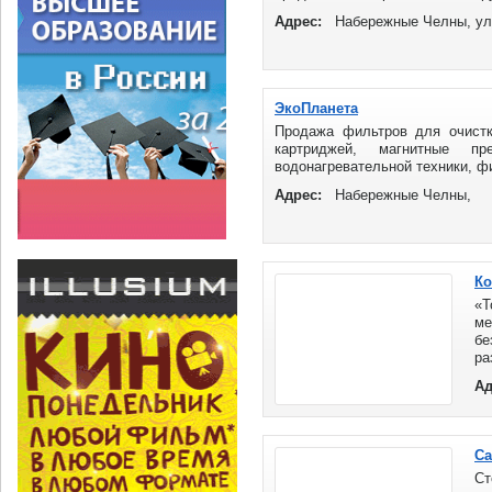
Адрес:
Набережные Челны, ул
ЭкоПланета
Продажа фильтров для очист
картриджей, магнитные п
водонагревательной техники, фи
Адрес:
Набережные Челны,
Ко
«
ме
бе
ра
Ад
Са
Ст