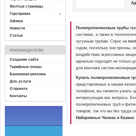
Ад
Желтые страницы
Горсправка
Афиша
Полипропиленовые трубы
при
Новости
системах, а также в технологич
Статьи
чугунным трубам. Спрос на
пол
годом, поскольку они прочны, 
РЕКЛАМОДАТЕЛЮ
воздействию агрессивных веще
Создание сайта
идеально подходят не только дл
Тарифные планы
для монтажа систем мелиорации
Баннерная реклама
Купить полипропиленовые т
Доп. услуги
представленных в нашем катало
О проекте
телефона, вы сможете узнать ц
Контакты
интересующие вас вопросы. Бол
полипропиленовых труб и фитин
товаров, так что вы без труда 
Набережных Челнах и Казани
.