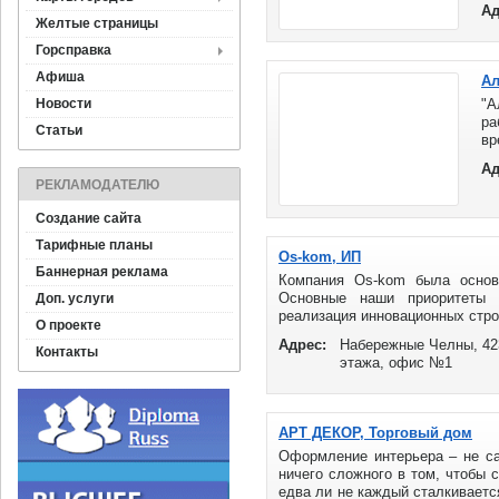
Ад
...
Желтые страницы
Горсправка
Афиша
Ал
Новости
"А
ра
Статьи
вр
об
Ад
РЕКЛАМОДАТЕЛЮ
Создание сайта
Тарифные планы
Os-kom, ИП
Баннерная реклама
Компания Os-kom была основ
Основные наши приоритеты 
Доп. услуги
реализация инновационных стро
О проекте
Адрес:
Набережные Челны, 423
Контакты
этажа, офис №1
АРТ ДЕКОР, Торговый дом
Оформление интерьера – не сам
ничего сложного в том, чтобы 
едва ли не каждый сталкиваетс