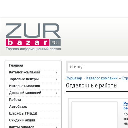
Главная
Каталог компаний
Зурбазар
»
Каталог компаний
»
Стр
Торговые центры
Отделочные работы
Интернет-магазин
Доска объявлений
Работа
Ру
Автобазар
ре
Штрафы ГИБДД
Ко
ко
Скидки и акции
кв
Карты городов
по