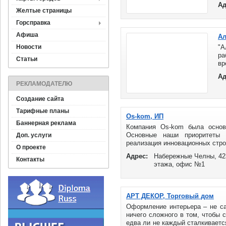
Ад
...
Желтые страницы
Горсправка
Афиша
Ал
Новости
"А
ра
Статьи
вр
об
Ад
РЕКЛАМОДАТЕЛЮ
Создание сайта
Тарифные планы
Os-kom, ИП
Баннерная реклама
Компания Os-kom была основ
Основные наши приоритеты 
Доп. услуги
реализация инновационных стро
О проекте
Адрес:
Набережные Челны, 423
Контакты
этажа, офис №1
АРТ ДЕКОР, Торговый дом
Оформление интерьера – не сам
ничего сложного в том, чтобы 
едва ли не каждый сталкиваетс