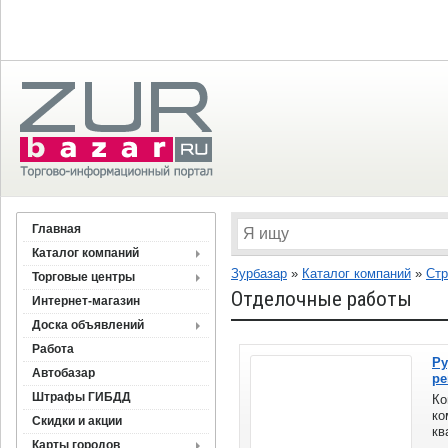
Главная
Каталог компаний
Зурбазар
»
Каталог компаний
»
Стр
Торговые центры
Отделочные работы
Интернет-магазин
Доска объявлений
Работа
Ру
Автобазар
ре
Штрафы ГИБДД
Ко
ко
Скидки и акции
кв
Карты городов
по