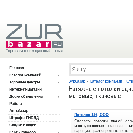
Главная
Каталог компаний
Зурбазар
»
Каталог компаний
»
Стр
Торговые центры
Натяжные потолки одно
Интернет-магазин
матовые, тканевые
Доска объявлений
Работа
Автобазар
Потолок 116, ООО
Штрафы ГИБДД
Сделаем потолки любой сло
Скидки и акции
многоуровневые тканевые, ма
парящие, разноцветные потолки
Карты городов