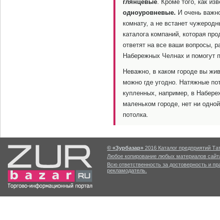
глянцевые
. Кроме того, как и
одноуровневые.
И очень важно
комнату, а не встанет чужерод
каталога компаний, которая пр
ответят на все ваши вопросы, р
Набережных Челнах и помогут п
Неважно, в каком городе вы жи
можно где угодно. Натяжные по
купленных, например, в Набере
маленьком городе, нет ни одной
потолка.
© «Зурбазар»
2016 Каталог предприятий Тат
Любое копирование любых материалов сайта
Всю ответственность за достоверность и п
рекламодатель.