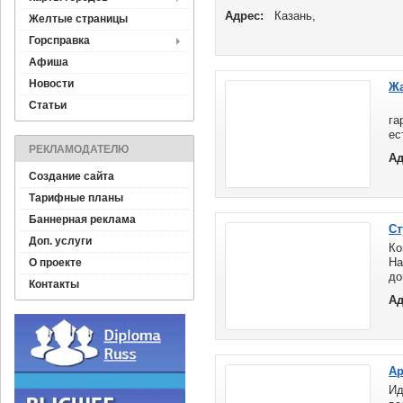
Россия ...
Адрес:
Казань,
Желтые страницы
Горсправка
Афиша
Новости
Жа
Статьи
Е
га
ес
те
РЕКЛАМОДАТЕЛЮ
Ад
Создание сайта
Тарифные планы
Баннерная реклама
Ст
Доп. услуги
Ко
На
О проекте
д
Контакты
ко
Ад
Ар
Ид