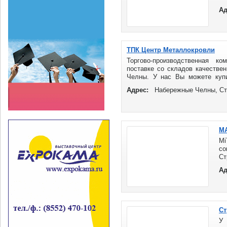
п
Ад
НС
Эл
бр
ТПК Центр Металлокровли
Торгово-производственная к
поставке со складов качестве
Челны. У нас Вы можете купи
Б), С-21, НС-35, ...
Адрес:
Набережные Челны, Ст
М
M
со
Ст
Им
Ад
Ст
У