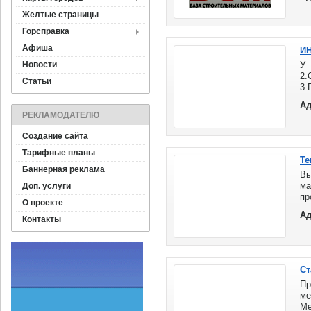
Желтые страницы
Горсправка
Афиша
И
Новости
У 
2.
Статьи
3.
5.
Ад
7.
РЕКЛАМОДАТЕЛЮ
Создание сайта
Тарифные планы
Те
Баннерная реклама
В
ма
Доп. услуги
п
О проекте
во
Ад
до
Контакты
Ст
П
м
Ме