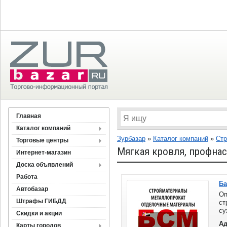
Главная
Каталог компаний
Зурбазар
»
Каталог компаний
»
Стр
Торговые центры
Мягкая кровля, профнас
Интернет-магазин
Доска объявлений
Работа
Ба
Автобазар
Оп
Штрафы ГИБДД
ст
су
Скидки и акции
на
Ад
Карты городов
ар