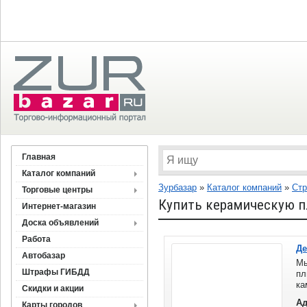
Главная
Каталог компаний
Зурбазар
»
Каталог компаний
»
Стр
Торговые центры
Купить керамическую п
Интернет-магазин
Доска объявлений
Работа
Де
Автобазар
Мы
Штрафы ГИБДД
пл
ка
Скидки и акции
В
Ад
Карты городов
об