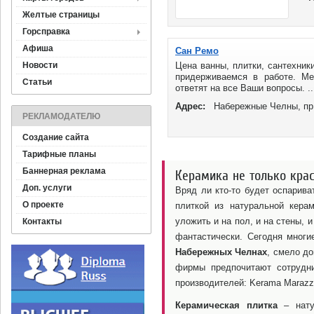
Желтые страницы
Горсправка
Афиша
Сан Ремо
Новости
Цена ванны, плитки, сантехник
придерживаемся в работе. Ме
Статьи
ответят на все Ваши вопросы. ..
Адрес:
Набережные Челны, пр
РЕКЛАМОДАТЕЛЮ
Создание сайта
Тарифные планы
Баннерная реклама
Керамика не только крас
Доп. услуги
Вряд ли кто-то будет оспарива
О проекте
плиткой из натуральной кера
уложить и на пол, и на стены,
Контакты
фантастически. Сегодня многи
Набережных Челнах
, смело д
фирмы предпочитают сотрудн
производителей: Kerama Marazzi, 
Керамическая плитка
– нату