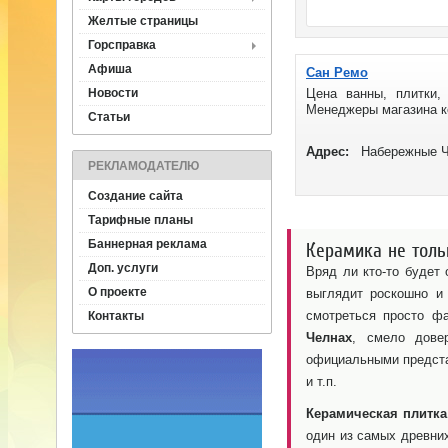
Желтые страницы
Горсправка
Афиша
Сан Ремо
Новости
Цена ванны, плитки,
Менеджеры магазина ко
Статьи
Адрес:
Набережные Ч
РЕКЛАМОДАТЕЛЮ
Создание сайта
Тарифные планы
Баннерная реклама
Керамика не тольк
Доп. услуги
Вряд ли кто-то будет
О проекте
выглядит роскошно и
смотреться просто фа
Контакты
Челнах
, смело дове
официальными представ
и т.п.
Керамическая плитка
один из самых древних