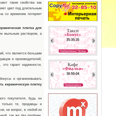
чают такие свойства как
еряет цвет под длительным
на со временем потеряет
рамическая плитка для
Такси
 ее мыльным раствором, а
«Бонус»
35-35-35
Набережные Челны
ий, что является большим
Такси
давцов и производителей,
«Такси-24»
Кафе
, это гарант надежности,
226-24-24
«Фиалка»
30-59-04
Уфа
бонусы и организовывать
Такси
ть керамическую плитку
Нижнекамск
«Лидер Офис»
Кафе
225-16-17
«Берлога»
ого покупателя, будь он
45-60-00
 только те, продавцы и
Казань
Такси
ни, не вопрос, в любой из
Нижнекамск
«Такси»
ной, так же без проблем.