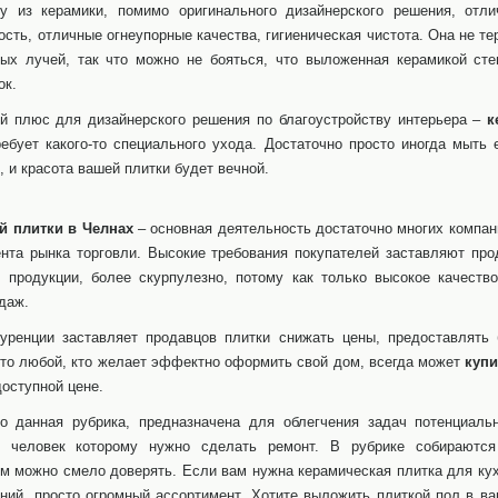
у из керамики, помимо оригинального дизайнерского решения, отли
ость, отличные огнеупорные качества, гигиеническая чистота. Она не т
ых лучей, так что можно не бояться, что выложенная керамикой сте
ок.
 плюс для дизайнерского решения по благоустройству интерьера –
ке
ебует какого-то специального ухода. Достаточно просто иногда мыть
, и красота вашей плитки будет вечной.
й плитки в Челнах
– основная деятельность достаточно многих компан
нта рынка торговли. Высокие требования покупателей заставляют про
у продукции, более скурпулезно, потому как только высокое качество
даж.
уренции заставляет продавцов плитки снижать цены, предоставлять 
что любой, кто желает эффектно оформить свой дом, всегда может
купи
доступной цене.
о данная рубрика, предназначена для облегчения задач потенциальн
 человек которому нужно сделать ремонт. В рубрике собираются
м можно смело доверять. Если вам нужна керамическая плитка для кух
ний, просто огромный ассортимент. Хотите выложить плиткой пол в ван