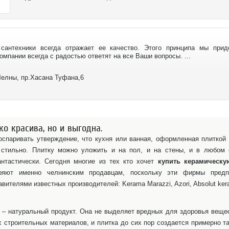
 сантехники всегда отражает ее качество. Этого принципа мы прид
мпании всегда с радостью ответят на все Ваши вопросы. ...
елны, пр.Хасана Туфана,6
о красива, но и выгодна.
 оспаривать утверждение, что кухня или ванная, оформленная плиткой 
 стильно. Плитку можно уложить и на пол, и на стены, и в любом
нтастически. Сегодня многие из тех кто хочет
купить керамическу
ряют именно челнинским продавцам, поскольку эти фирмы предп
ителями известных производителей: Kerama Marazzi, Azori, Absolut keram
– натуральный продукт. Она не выделяет вредных для здоровья вещес
 строительных материалов, и плитка до сих пор создается примерно та