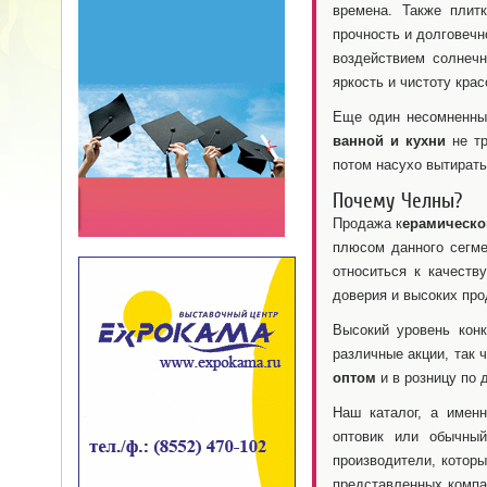
времена. Также плитк
прочность и долговечн
воздействием солнечн
яркость и чистоту крас
Еще один несомненный
ванной и кухни
не тр
потом насухо вытирать
Почему Челны?
Продажа к
ерамическо
плюсом данного сегме
относиться к качеств
доверия и высоких про
Высокий уровень конк
различные акции, так 
оптом
и в розницу по 
Наш каталог, а именн
оптовик или обычный
производители, которы
представленных компа