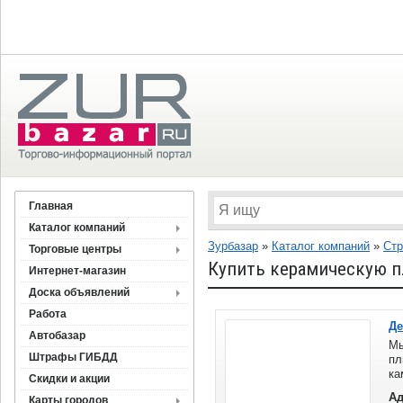
Главная
Каталог компаний
Зурбазар
»
Каталог компаний
»
Стр
Торговые центры
Купить керамическую п
Интернет-магазин
Доска объявлений
Работа
Де
Автобазар
Мы
Штрафы ГИБДД
пл
ка
Скидки и акции
В
Ад
Карты городов
об