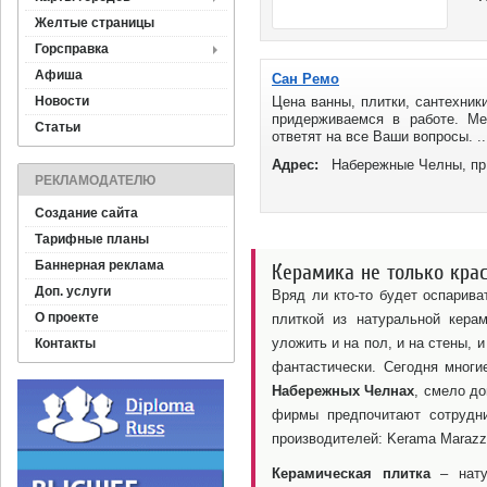
Желтые страницы
Горсправка
Афиша
Сан Ремо
Новости
Цена ванны, плитки, сантехник
придерживаемся в работе. Ме
Статьи
ответят на все Ваши вопросы. ..
Адрес:
Набережные Челны, пр
РЕКЛАМОДАТЕЛЮ
Создание сайта
Тарифные планы
Баннерная реклама
Керамика не только крас
Доп. услуги
Вряд ли кто-то будет оспарива
О проекте
плиткой из натуральной кера
уложить и на пол, и на стены,
Контакты
фантастически. Сегодня многи
Набережных Челнах
, смело д
фирмы предпочитают сотрудн
производителей: Kerama Marazzi, 
Керамическая плитка
– нату