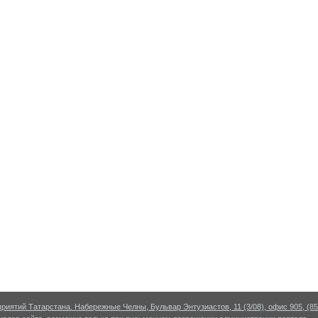
риятий Татарстана. Набережные Челны, Бульвар Энтузиастов, 11 (3/08), офис 905, (855