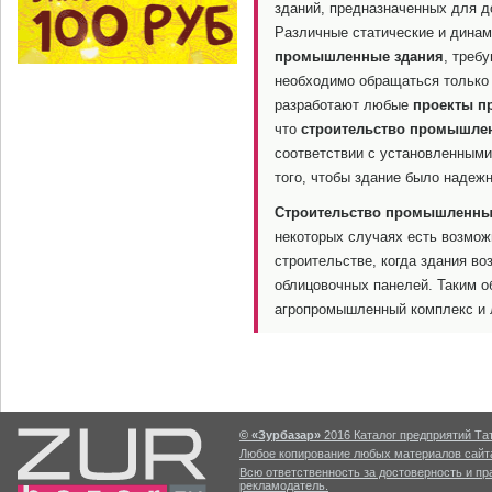
зданий, предназначенных для 
Различные статические и динам
промышленные здания
, треб
необходимо обращаться только 
разработают любые
проекты п
что
строительство промышле
соответствии с установленными
того, чтобы здание было надеж
Строительство промышленны
некоторых случаях есть возмож
строительстве, когда здания в
облицовочных панелей. Таким о
агропромышленный комплекс и л
© «Зурбазар»
2016 Каталог предприятий Тат
Любое копирование любых материалов сайта
Всю ответственность за достоверность и п
рекламодатель.