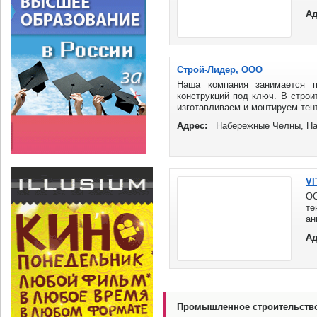
ч
Ад
п
хо
Строй-Лидер, ООО
Наша компания занимается 
конструкций под ключ. В строи
изготавливаем и монтируем тен
Адрес:
Набережные Челны, На
VI
ОО
те
ан
дл
Ад
др
Ко
Промышленное строительств