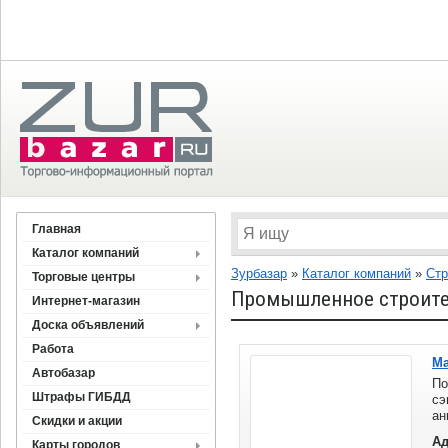
Главная
Каталог компаний
Зурбазар
»
Каталог компаний
»
Стр
Торговые центры
Промышленное строител
Интернет-магазин
Доска объявлений
Работа
Ма
Автобазар
По
Штрафы ГИБДД
сэ
ан
Скидки и акции
че
Ад
Карты городов