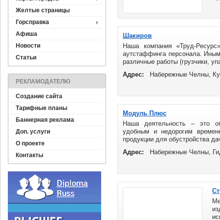
Желтые страницы
Горсправка
Афиша
Шакиров
Новости
Наша компания «Труд-Ресурс»
аутстаффинга персонала. Иным
Статьи
различные работы (грузчики, упа
Адрес:
Набережные Челны, К
РЕКЛАМОДАТЕЛЮ
Создание сайта
Тарифные планы
Модуль Плюс
Баннерная реклама
Наша деятельность – это об
удобным и недорогим времен
Доп. услуги
продукции для обустройства дач
О проекте
Адрес:
Набережные Челны, Гид
Контакты
Ст
Ме
и
и