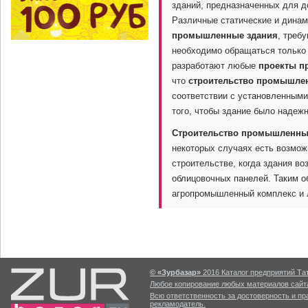
зданий, предназначенных для 
Различные статические и динам
промышленные здания
, треб
необходимо обращаться только 
разработают любые
проекты п
что
строительство промышле
соответствии с установленными
того, чтобы здание было надеж
Строительство промышленны
некоторых случаях есть возмож
строительстве, когда здания в
облицовочных панелей. Таким о
агропромышленный комплекс и л
© «Зурбазар»
2016 Каталог предприятий Тат
Любое копирование любых материалов сайта
Всю ответственность за достоверность и п
рекламодатель.