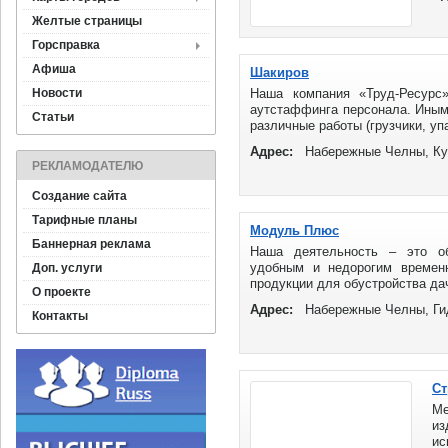
Желтые страницы
Горсправка
Афиша
Шакиров
Новости
Наша компания «Труд-Ресурс»
аутстаффинга персонала. Иным
Статьи
различные работы (грузчики, упа
Адрес:
Набережные Челны, К
РЕКЛАМОДАТЕЛЮ
Создание сайта
Тарифные планы
Модуль Плюс
Баннерная реклама
Наша деятельность – это об
удобным и недорогим времен
Доп. услуги
продукции для обустройства дач
О проекте
Адрес:
Набережные Челны, Гид
Контакты
Ст
Ме
и
и