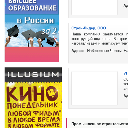
ч
Ад
п
хо
Строй-Лидер, ООО
Наша компания занимается 
конструкций под ключ. В строи
изготавливаем и монтируем тен
Адрес:
Набережные Челны, На
VI
ОО
те
ан
дл
Ад
др
Ко
Промышленное строительств