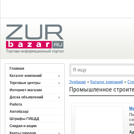
Главная
Каталог компаний
Зурбазар
»
Каталог компаний
»
Стр
Торговые центры
Промышленное строител
Интернет-магазин
Доска объявлений
Работа
Ма
Автобазар
По
Штрафы ГИБДД
сэ
ан
Скидки и акции
че
Ад
Карты городов