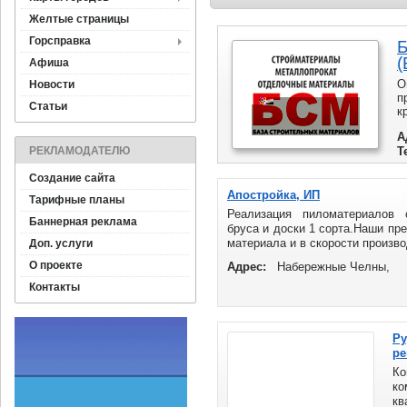
Желтые страницы
Горсправка
Б
(
Афиша
О
Новости
п
Статьи
к
у
А
в
РЕКЛАМОДАТЕЛЮ
Т
и
Создание сайта
Апостройка, ИП
Тарифные планы
Реализация пиломатериалов с
Баннерная реклама
бруса и доски 1 сорта.Наши пр
материала и в скорости произво
Доп. услуги
О проекте
Адрес:
Набережные Челны,
Контакты
Ру
ре
Ко
ко
кв