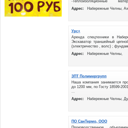
-Теплоизоляционные мате
\"Технониколь\",\"K-FLEX\", \"Th
Адрес:
Набережные Челны, Ах
Урс+
Аренда спецтехники в Набе
Экскаватор траншейный цепной
(электричество , волс) ; фундаме
Адрес:
Набережные Челны,
ЗПТ Полимергрупп
Наша компания занимается пр
до 1200 мм, по Госту 18599-200
...
Адрес:
Набережные Челны, Ду
ПО СанТермо, ООО
Производственное объедин