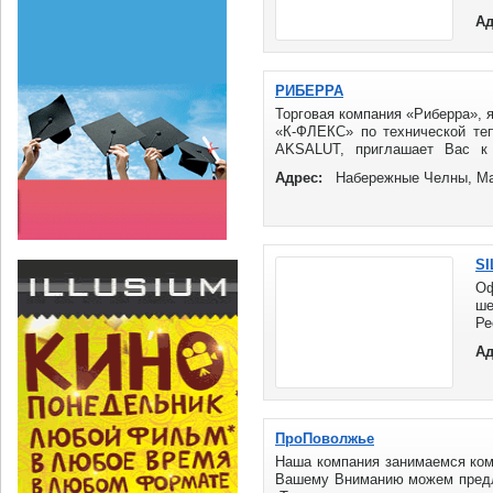
по
Ад
...
РИБЕРРА
Торговая компания «Риберра»,
«К-ФЛЕКС» по технической те
AKSALUT, приглашает Вас к
теплоизоляции K-FLEX ...
Адрес:
Набережные Челны, Ма
SI
Оф
ш
Ре
Ад
ПроПоволжье
Наша компания занимаемся ком
Вашему Вниманию можем предл