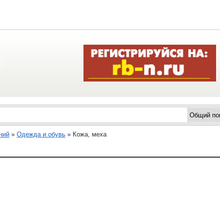
ний
»
Одежда и обувь
»
Кожа, меха