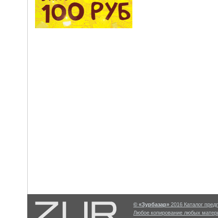
© «Зурбазар»
2016 Каталог предп
Любое копирование любых матери