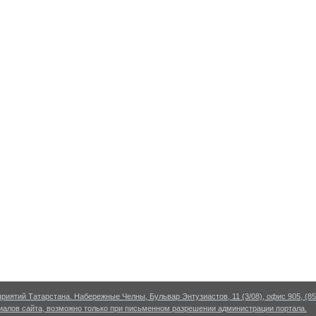
риятий Татарстана. Набережные Челны, Бульвар Энтузиастов, 11 (3/08), офис 905, (855
алов сайта, возможно только при письменном разрешении администрации портала.