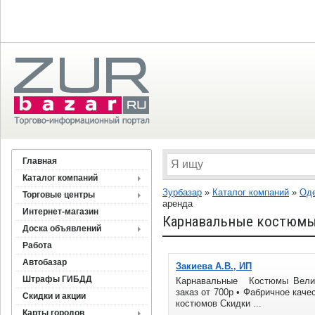
Главная
Каталог компаний
Зурбазар
»
Каталог компаний
»
Оде
Торговые центры
аренда
Интернет-магазин
Карнавальные костюмы 
Доска объявлений
Работа
Автобазар
Закиева А.В., ИП
Штрафы ГИБДД
Карнавальные Костюмы Велик
заказ от 700р • Фабричное каче
Скидки и акции
костюмов Скидки ...
Карты городов