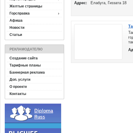
Адрес:
Елабуга, Гиззата 18
Желтые страницы
Горсправка
Афиша
Та
Новости
Та
Статьи
го
та
ко
РЕКЛАМОДАТЕЛЮ
Ад
вх
по
Создание сайта
ре
Тарифные планы
20
Баннерная реклама
Доп. услуги
О проекте
Контакты