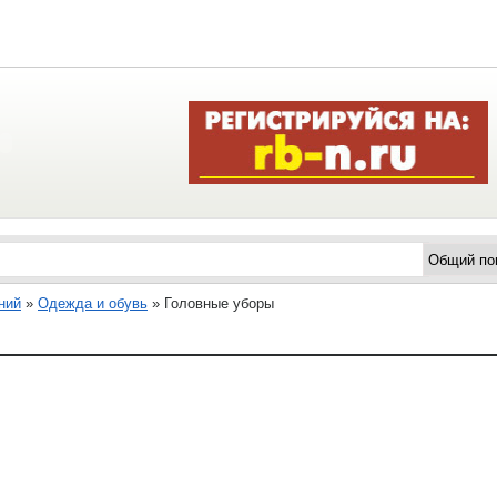
ний
»
Одежда и обувь
»
Головные уборы