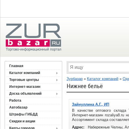
Главная
Каталог компаний
Зурбазар
»
Каталог компаний
»
Оде
Торговые центры
Нижнее бельё
Интернет-магазин
Доска объявлений
Работа
Зайнуллина А.Г., ИП
Автобазар
В качестве оптового склада 
Штрафы ГИБДД
Интернет-магазин rozaliya8.ru
Ассортимент склада составляет 
Скидки и акции
Адрес:
Набережные Челны, Аль
Карты городов