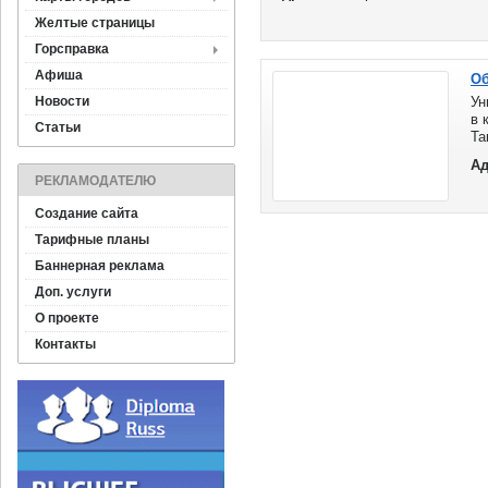
Желтые страницы
Горсправка
Афиша
Об
Новости
Ун
в 
Статьи
Т
ас
Ад
ма
РЕКЛАМОДАТЕЛЮ
Создание сайта
Тарифные планы
Баннерная реклама
Доп. услуги
О проекте
Контакты