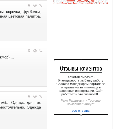
Кафе
59-99-99
«Самарканд»
ы, сорочки, футболки,
8 (919) 621-77-11
ная цветовая палитра,
Набережные Челны
Такси
Елабуга
«Мотор-Сервис»
Кафе
221-11-11
«Акият»
43-19-25
Казань
Такси
Нижнекамск
«Иномарка +»
мор) ...
Кафе
40-70-70
«Банкет-холл Эра»
Отзывы клиентов
39-41-37
Альметьевск
Хочется выразить
Такси
благодарность за Вашу работу!
Набережные Челны
Спасибо менеджерам портала за
«Маяк»
оперативность и помощь в
Кафе
занесении информации. Сайт
4-13-13
«Фиалка»
работает и это главное!!!...
571-41-05
Раис Рашитович - Торговая
aVita. Одежда для тех
компания "Valleya"
Зеленодольск
амостоятельно. Одежда
Такси
все отзывы
Казань
«Гарант»
Кафе
48-25-25
«Кофе Ок»