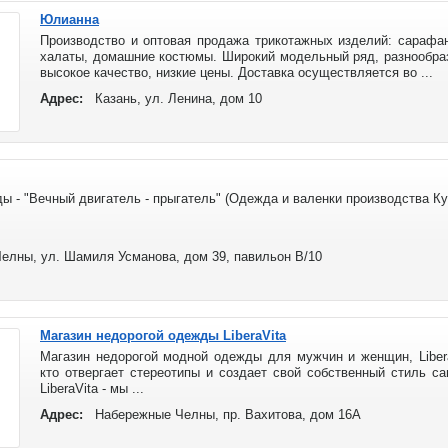
Юлианна
Производство и оптовая продажа трикотажных изделий: сарафан
халаты, домашние костюмы. Широкий модельный ряд, разнообраз
высокое качество, низкие цены. Доставка осуществляется во ...
Адрес:
Казань, ул. Ленина, дом 10
ы - "Вечный двигатель - прыгатель" (Одежда и валенки производства Кук
елны, ул. Шамиля Усманова, дом 39, павильон В/10
Магазин недорогой одежды LiberaVita
Магазин недорогой модной одежды для мужчин и женщин, Liber
кто отвергает стереотипы и создает свой собственный стиль с
LiberaVita - мы ...
Адрес:
Набережные Челны, пр. Вахитова, дом 16А