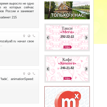
 время выросло не одно
е из которых сейчас
ов России и занимает
и учесть, что только в
кабинет 215
Такси
«Мега»
292-22-22
ozaliya8.ru начал свое
..
Уфа
Такси
«Счастье»
Кафе
57-00-00
«Компот»
246-21-82
Набережные Челны
Такси
Уфа
: 'fade', animationSpeed:
«Иномарка»
Кафе
48-00-00
«Берлога»
3-27-39
Нижнекамск
Такси
Елабуга
«5 Девяток»