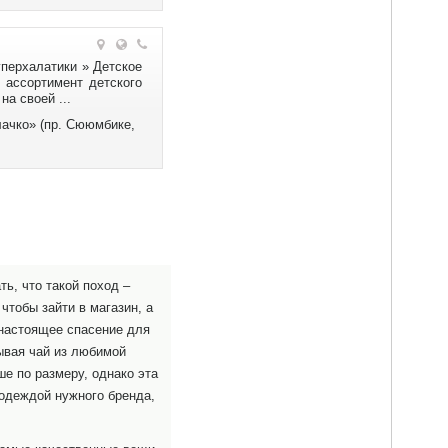
30-77-77
Нижнекамск
Такси
Нижнекамск
«Единое»
Кафе
перхалатики » Детское
40-40-40
«Мокко»
 ассортимент детского
а своей ...
253-20-03
Альметьевск
ачко» (пр. Сююмбике,
Такси
Уфа
«Вест»
Кафе
+7 (905) 351-01-26
«Валентина»
4-37-53
Уфа
Такси
Зеленодольск
«Премиум»
Кафе
258-08-47
«Австерия»
ть, что такой поход –
32-53-03
тобы зайти в магазин, а
Казань
 настоящее спасение для
Такси
ывая чай из любимой
Альметьевск
«Норд»
Кафе
ше по размеру, однако эта
41-24-12
«Амур»
 одеждой нужного бренда,
40-00-39
Нижнекамск
Такси