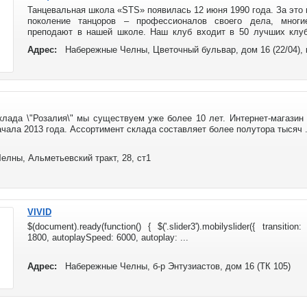
Танцевальная школа «STS» появилась 12 июня 1990 года. За это
поколение танцоров – профессионалов своего дела, многи
преподают в нашей школе. Наш клуб входит в 50 лучших клуб
почетное 42 место в рейтинге. Это очень неплохой результат, есл
Адрес:
Набережные Челны, Цветочный бульвар, дом 16 (22/04), 
Москве около 200 клубов, а по России их около 1000.
клада \"Розалия\" мы существуем уже более 10 лет. Интернет-магазин r
чала 2013 года. Ассортимент склада составляет более полутора тысяч .
лны, Альметьевский тракт, 28, ст1
VIVID
$(document).ready(function() { $('.slider3').mobilyslider({ transition
1800, autoplaySpeed: 6000, autoplay: ...
Адрес:
Набережные Челны, б-р Энтузиастов, дом 16 (ТК 105)