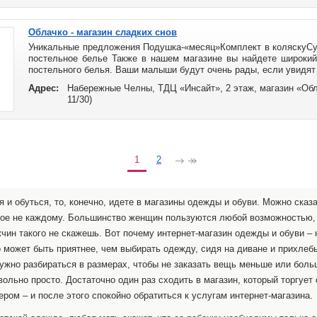
Облачко - магазин сладких снов
Уникальные предложения Подушка-«месяц»Комплект в коляскуСу
постельное белье Также в нашем магазине вы найдете широкий
постельного белья. Ваши малыши будут очень рады, если увидят н
Адрес:
Набережные Челны, ТДЦ «Инсайт», 2 этаж, магазин «Обл
11/30)
1
2
 и обуться, то, конечно, идете в магазины одежды и обуви. Можно сказа
ое не каждому. Большинство женщин пользуются любой возможностью, ч
чин такого не скажешь. Вот почему интернет-магазин одежды и обуви –
 может быть приятнее, чем выбирать одежду, сидя на диване и прихлеб
нужно разбираться в размерах, чтобы не заказать вещь меньше или боль
ольно просто. Достаточно один раз сходить в магазин, который торгует
ером – и после этого спокойно обратиться к услугам интернет-магазина.