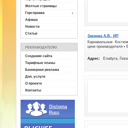
Желтые страницы
Горсправка
Афиша
Новости
Статьи
Закиева А.В., ИП
Карнавальные Костюмы
цене производителя • 
РЕКЛАМОДАТЕЛЮ
Создание сайта
Адрес:
Елабуга, Гизз
Тарифные планы
Баннерная реклама
Доп. услуги
О проекте
Контакты