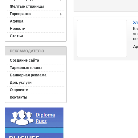
Желтые страницы
Горсправка
Афиша
Ул
Новости
К
эн
Статьи
со
сн
Ад
за
РЕКЛАМОДАТЕЛЮ
бо
Создание сайта
Тарифные планы
Баннерная реклама
Доп. услуги
О проекте
Контакты