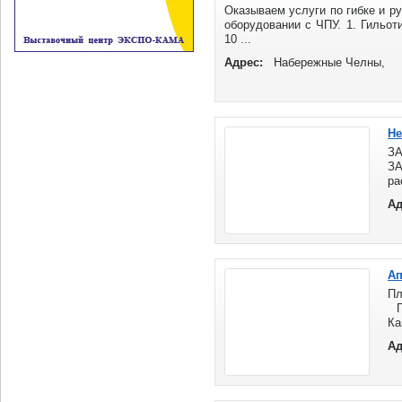
Оказываем услуги по гибке и р
оборудовании с ЧПУ. 1. Гильот
10 ...
Адрес:
Набережные Челны,
Не
ЗА
ЗА
ра
об
Ад
...
Ап
П
Пл
Ка
за
Ад
Кр
ас