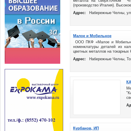
металла на сверхточном ЧП
(производство Италия). Высокое 
Адрес:
Набережные Челны, ул.
Малое и Мобильное
ООО ПКФ «Малое и Мобильное
номенклатуры деталей из кал
цветных металлов на токарных 6
Адрес:
Набережные Челны, Тоз
КА
М
"
св
Де
Ад
се
...
Курбанов, ИП