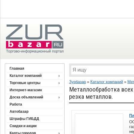
Главная
Каталог компаний
Зурбазар
»
Каталог компаний
»
Мет
Торговые центры
Металлообработка всех 
Интернет-магазин
резка металлов.
Доска объявлений
Работа
Автобазар
Пл
Штрафы ГИБДД
ОО
Скидки и акции
га
не
Карты городов