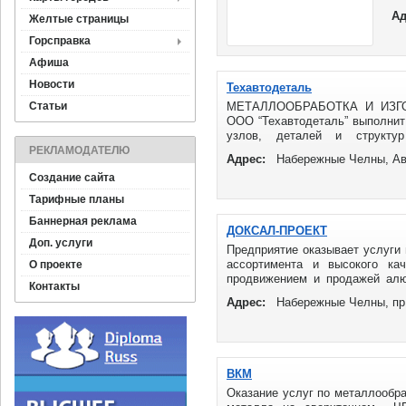
на
Ад
Желтые страницы
Горсправка
Афиша
Новости
Техавтодеталь
Статьи
МЕТАЛЛООБРАБОТКА И ИЗГ
ООО “Техавтодеталь” выполнит
узлов, деталей и структ
ПРЕИМУЩЕСТВА: ...
РЕКЛАМОДАТЕЛЮ
Адрес:
Набережные Челны, Ав
Создание сайта
Тарифные планы
Баннерная реклама
ДОКСАЛ-ПРОЕКТ
Доп. услуги
Предприятие оказывает услуги
ассортимента и высокого кач
О проекте
продвижением и продажей алю
Контакты
сложный профиль на ...
Адрес:
Набережные Челны, пр.
ВКМ
Оказание услуг по металлообраб