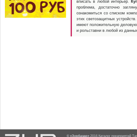
вписать в любой интерьер.
Ку
проблема, достаточно загля
ознакомиться со списком комп
этих светозащитных устройств.
имеют положительную деловую 
и рольставни в любой из данны
© «Зурбазар»
2016 Каталог предприятий Тат