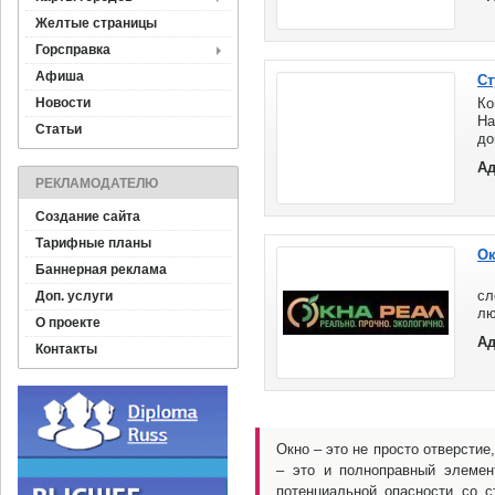
Желтые страницы
Горсправка
Афиша
Ст
Новости
Ко
На
Статьи
д
ко
Ад
РЕКЛАМОДАТЕЛЮ
Создание сайта
Тарифные планы
Ок
Баннерная реклама
Пл
сл
Доп. услуги
лю
О проекте
Ре
Ад
Контакты
Окно – это не просто отверстие
– это и полноправный элемен
потенциальной опасности со с