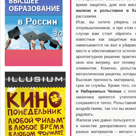
время защитить дом или мага
жалюзи и рольставни в К
расскажем.
Итак, вы хотите уберечь св
злоумышленников, и при этом н
случае вам стоит обратить 
известные как защитные жа
наматываются на вал и убираю
место и обеспечивается эстети
архитектурное решение практич
окно или витрину, вот почем
элементом. Конечно, рольст
металлические решетки, которы
Высокая прочность материала, 
срок их службы. Кроме того, с
и Набережных Челнах
с плот
заказчика крепится утепли
сохраняется тепло. Рольставня
воздействиям, так что вы може
радовать.
Жалюзи уже давно пользуются 
в качестве декоративного ок
разных материалов – металл и