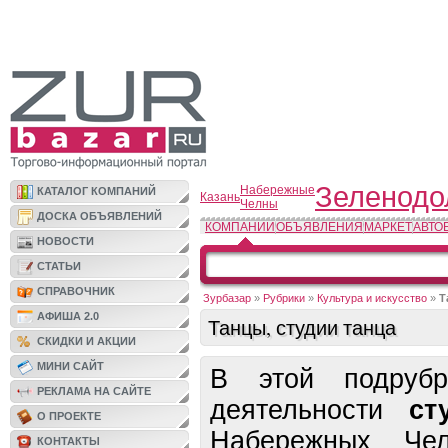
Зеленодо
Набережные
КАТАЛОГ КОМПАНИЙ
Казань
Челны
ДОСКА ОБЪЯВЛЕНИЙ
КОМПАНИИ
ОБЪЯВЛЕНИЯ
МАРКЕТ
АВТО
НОВОСТИ
СТАТЬИ
СПРАВОЧНИК
Зурбазар
»
Рубрики
»
Культура и искусство
»
Т
АФИША 2.0
Танцы, студии танца
СКИДКИ И АКЦИИ
МИНИ САЙТ
В этой подруб
РЕКЛАМА НА САЙТЕ
деятельности
ст
О ПРОЕКТЕ
Набережных Чел
КОНТАКТЫ