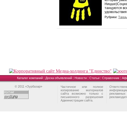
который умее
Ницше)Социа
танцуются вс
удовольствия,
Рубрики:
Танцы
Каталог компаний
|
Доска объявлений
|
Новости
|
Статьи
|
Справочник
|
Аф
© 2011 «Зурбазар»
Частичное или полное
Ответстве
копирование материалов
информа
сайта возможно только с
рекламны
письменного разрешения
рекламодат
Администрации сайта.