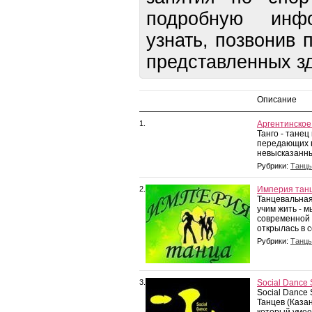
подробную ин
узнать, позвонив
представленных зд
Описание
1.
Аргентинское
Танго - танец
передающих 
невысказанных
Рубрики:
Танцы
2.
Империя тан
Танцевальна
учим жить - 
современной
открылась в с
Рубрики:
Танцы
3.
Social Dance 
Social Dance
Танцев (Казан