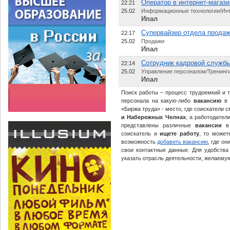
Оператор в интернет-магаз
22:21
25.02
Информационные технологии/Ин
Ипал
Супервайзер отдела продаж
22:17
25.02
Продажи
Ипал
Сотрудник кадровой служб
22:14
25.02
Управление персоналом/Тренинг
Ипал
Поиск работы – процесс трудоемкий и т
персонала на какую-либо
вакансию
в 
«Биржа труда» - место, где соискатели
и Набережных Челнах
, а работодате
представлены различные
вакансии
соискатель и
ищете работу
, то може
возможность
добавить вакансию
, где о
свои контактные данные. Для удобств
указать отрасль деятельности, желаемую