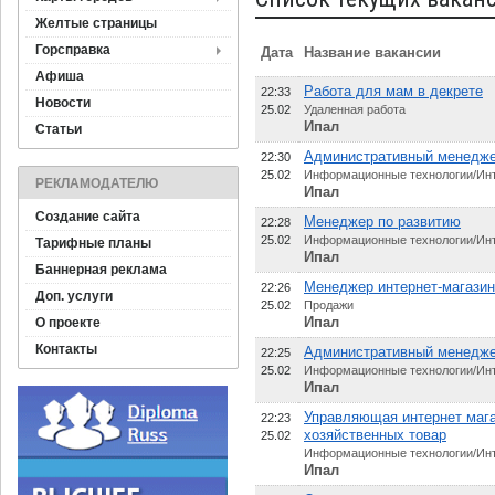
Желтые страницы
Горсправка
Дата
Название вакансии
Афиша
Работа для мам в декрете
22:33
Новости
25.02
Удаленная работа
Ипал
Статьи
Административный менедже
22:30
25.02
Информационные технологии/Ин
РЕКЛАМОДАТЕЛЮ
Ипал
Создание сайта
Менеджер по развитию
22:28
25.02
Информационные технологии/Ин
Тарифные планы
Ипал
Баннерная реклама
Менеджер интернет-магази
22:26
Доп. услуги
25.02
Продажи
Ипал
О проекте
Контакты
Административный менедж
22:25
25.02
Информационные технологии/Ин
Ипал
Управляющая интернет маг
22:23
хозяйственных товар
25.02
Информационные технологии/Ин
Ипал