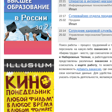
Оператор в интернет-магаз
22:21
25.02
Информационные технологии/Ин
Ипал
Супервайзер отдела продаж
22:17
25.02
Продажи
Ипал
Сотрудник кадровой служб
22:14
25.02
Управление персоналом/Тренинг
Ипал
Поиск работы – процесс трудоемкий и т
персонала на какую-либо
вакансию
в 
«Биржа труда» - место, где соискатели
и Набережных Челнах
, а работодате
представлены различные
вакансии
соискатель и
ищете работу
, то може
возможность
добавить вакансию
, где о
свои контактные данные. Для удобств
указать отрасль деятельности, желаемую