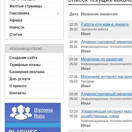
Желтые страницы
Горсправка
Дата
Название вакансии
Афиша
Работа для мам в декрете
22:33
Новости
25.02
Удаленная работа
Ипал
Статьи
Административный менедже
22:30
25.02
Информационные технологии/Ин
РЕКЛАМОДАТЕЛЮ
Ипал
Создание сайта
Менеджер по развитию
22:28
25.02
Информационные технологии/Ин
Тарифные планы
Ипал
Баннерная реклама
Менеджер интернет-магази
22:26
Доп. услуги
25.02
Продажи
Ипал
О проекте
Контакты
Административный менедж
22:25
25.02
Информационные технологии/Ин
Ипал
Управляющая интернет маг
22:23
хозяйственных товар
25.02
Информационные технологии/Ин
Ипал